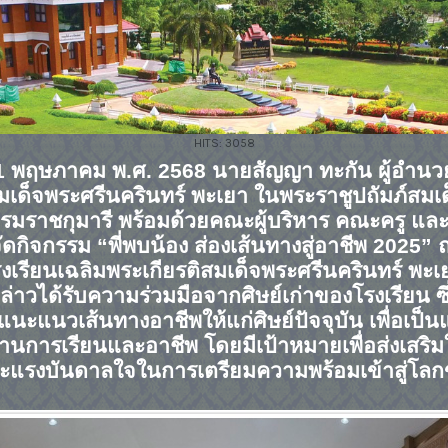
HITS: 3058
1
พฤษภาคม พ.ศ.
2568
นายสัญญา ทะกัน ผู้อำนว
สมเด็จพระศรีนครินทร์ พะเยา ในพระราชูปถัมภ์สมเ
รมราชกุมารี พร้อมด้วยคณะผู้บริหาร คณะครู แ
ัดกิจกรรม “พี่พบน้อง ส่องเส้นทางสู่อาชีพ
2025”
งเรียนเฉลิมพระเกียรติสมเด็จพระศรีนครินทร์ พะเ
ล่าวได้รับความร่วมมือจากศิษย์เก่าของโรงเรียน ซ
ะแนวเส้นทางอาชีพให้แก่ศิษย์ปัจจุบัน เพื่อเป
การเรียนและอาชีพ โดยมีเป้าหมายเพื่อส่งเสริมใ
และแรงบันดาลใจในการเตรียมความพร้อมเข้าสู่โ