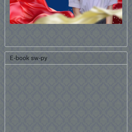
E-book sw-py