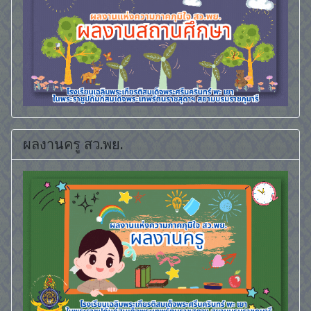
ผลงานครู สว.พย.