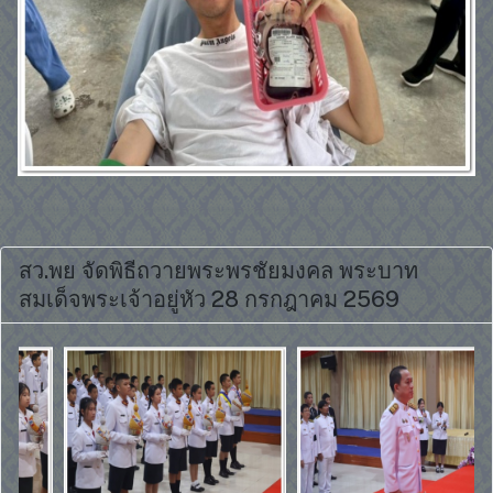
สว.พย จัดพิธีถวายพระพรชัยมงคล พระบาท
สมเด็จพระเจ้าอยู่หัว 28 กรกฎาคม 2569