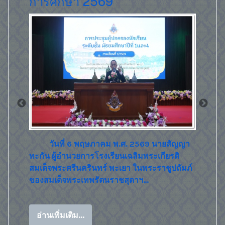
กนิษฐาธิราชเจ้า กรมสมเด็จพระ
เทพรัตนราชสุดาฯ สยามบรม
ราชกุมารี
เผยแพร่
ชน"ส่งเส
ของสิท
อ่านเพิ
ยสัญญา
ยรติ
ูปถัมภ์
วันที่ 2 เมษายน 2569 นายสัญญา ทะกัน ผู้
อำนวยการโรงเรียนเฉลิมพระเกียรติสมเด็จพระ
ศรีนครินทร์ พะเยา ในพระราชูปถัมภ์ของสมเด็จ
พระเทพรัตนราชสุดาฯ…