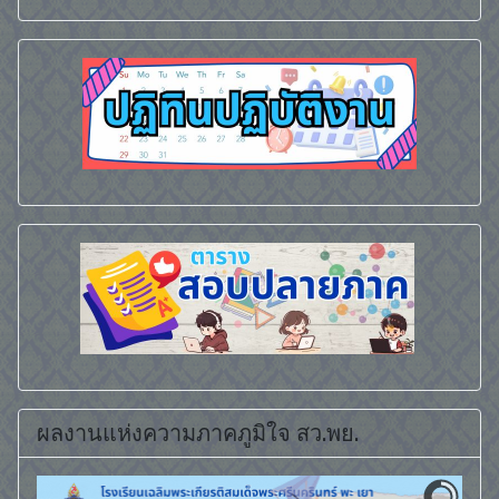
ผลงานแห่งความภาคภูมิใจ สว.พย.