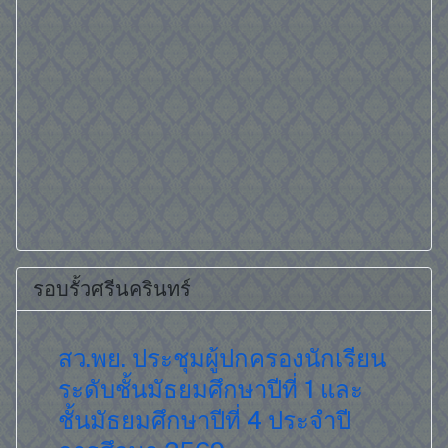
รอบรั้วศรีนครินทร์
เรียน
สว.พย จัดพิธีถวายพระพร
โครง
 และ
ชัยมงคล เนื่องในโอกาสวันคล้าย
ปี
วันพระราชสมภพ สมเด็จพระ