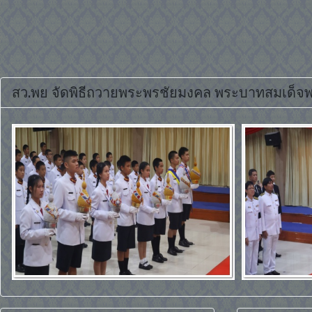
สว.พย จัดพิธีถวายพระพรชัยมงคล พระบาทสมเด็จพ