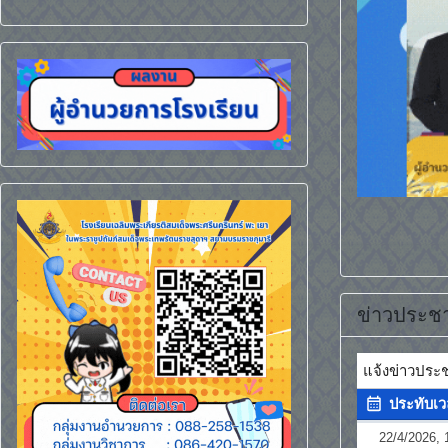
สว.พย.ปลอดบุหรี่และบุหรี่ไฟฟ้า
สว.พย.เป็นโรงเรียนปลอดยาเสพติด ปกป้องเยาวช
"เรียนดีมีความสุข"
ข่าวประชา