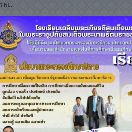
ว.พย.